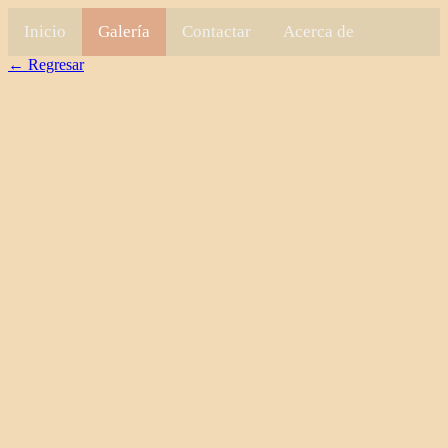
Inicio
Galería
Contactar
Acerca de
← Regresar